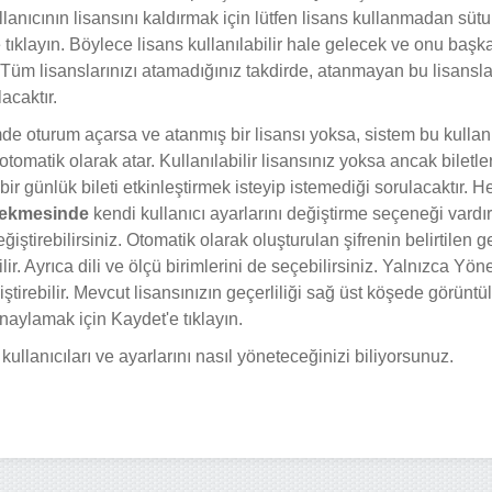
kullanıcının lisansını kaldırmak için lütfen lisans kullanmadan sütu
'e tıklayın. Böylece lisans kullanılabilir hale gelecek ve onu başka
Tüm lisanslarınızı atamadığınız takdirde, atanmayan bu lisanslar 
acaktır.
emde oturum açarsa ve atanmış bir lisansı yoksa, sistem bu kulla
 otomatik olarak atar. Kullanılabilir lisansınız yoksa ancak biletle
 bir günlük bileti etkinleştirmek isteyip istemediği sorulacaktır. H
 Sekmesinde
kendi kullanıcı ayarlarını değiştirme seçeneği vardır
eğiştirebilirsiniz. Otomatik olarak oluşturulan şifrenin belirtilen
lir. Ayrıca dili ve ölçü birimlerini de seçebilirsiniz. Yalnızca Yönet
ştirebilir. Mevcut lisansınızın geçerliliği sağ üst köşede görüntül
onaylamak için Kaydet'e tıklayın.
i kullanıcıları ve ayarlarını nasıl yöneteceğinizi biliyorsunuz.