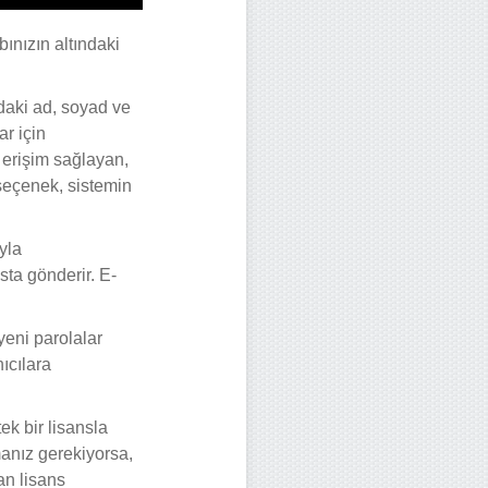
ınızın altındaki
daki ad, soyad ve
ar için
 erişim sağlayan,
 seçenek, sistemin
yla
osta gönderir. E-
yeni parolalar
nıcılara
tek bir lisansla
manız gerekiyorsa,
an lisans