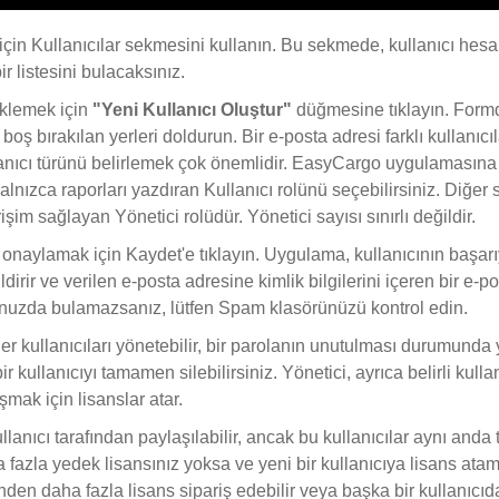
için Kullanıcılar sekmesini kullanın. Bu sekmede, kullanıcı hesab
ir listesini bulacaksınız.
 eklemek için
"Yeni Kullanıcı Oluştur"
düğmesine tıklayın. Form
boş bırakılan yerleri doldurun. Bir e-posta adresi farklı kullanıcıl
anıcı türünü belirlemek çok önemlidir. EasyCargo uygulamasına
alnızca raporları yazdıran Kullanıcı rolünü seçebilirsiniz. Diğer
şim sağlayan Yönetici rolüdür. Yönetici sayısı sınırlı değildir.
ı onaylamak için Kaydet'e tıklayın. Uygulama, kullanıcının başarı
dirir ve verilen e-posta adresine kimlik bilgilerini içeren bir e-p
unuzda bulamazsanız, lütfen Spam klasörünüzü kontrol edin.
er kullanıcıları yönetebilir, bir parolanın unutulması durumunda 
ir kullanıcıyı tamamen silebilirsiniz. Yönetici, ayrıca belirli kulla
mak için lisanslar atar.
ullanıcı tarafından paylaşılabilir, ancak bu kullanıcılar aynı anda 
 fazla yedek lisansınız yoksa ve yeni bir kullanıcıya lisans ata
den daha fazla lisans sipariş edebilir veya başka bir kullanıcıd