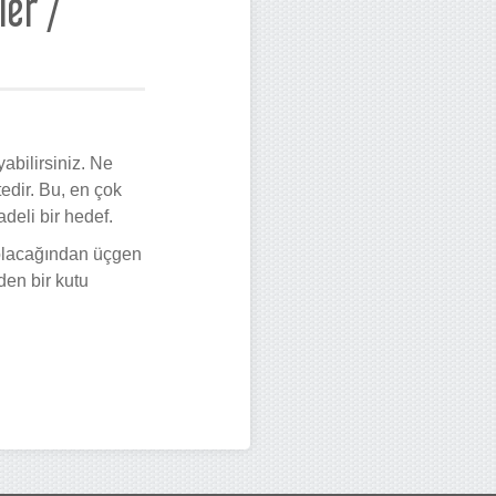
ler /
abilirsiniz. Ne
tedir. Bu, en çok
adeli bir hedef.
 olacağından üçgen
den bir kutu