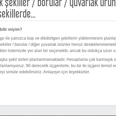
rik şekiller / borular / yuvarlak ürün
ekillerde...
bilir miyim?
 ile yalnızca küp ve dikdörtgen şekillerin yüklenmesini planlay
k şekiller / borular / diğer yuvarlak ürünler henüz desteklenmemek
likler listemizde yer alan bir seçenektir, ancak bu oldukça uzun v
aşka şekil türleri planlanmamaktadır. Hesaplama çok karmaşık
lanlamıyoruz. 90 derecelik üçgenlerle, bu tür iki üçgeni temsil e
i simüle edebilirsiniz. Anlayışın için teşekkürler.