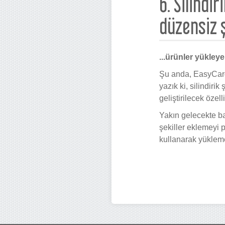
6. Silindi
düzensiz ş
...ürünler yükleye
Şu anda, EasyCargo
yazık ki, silindiri
geliştirilecek özel
Yakın gelecekte b
şekiller eklemeyi p
kullanarak yüklemey